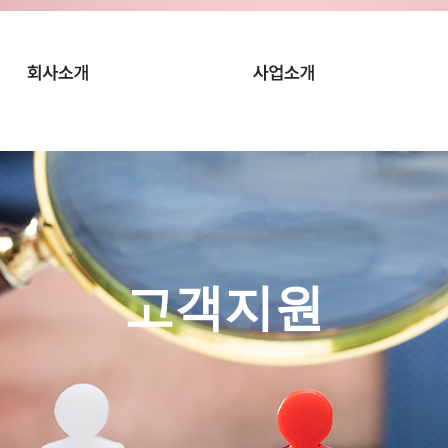
회사개요
조직구성도 / 위치
근로자파견
아웃소싱
채용대
고객지원