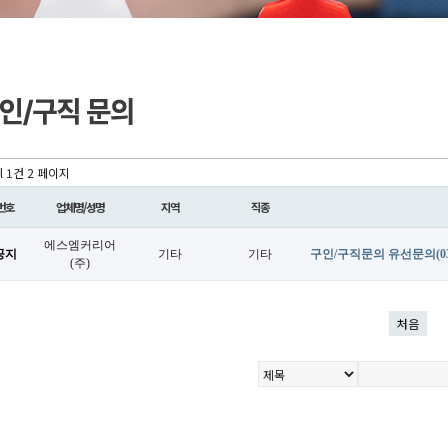
l 1건
2 페이지
번호
업체명/성명
지역
직종
에스엠커리어
공지
기타
기타
구인/구직문의 유선문의(032
(주)
처음